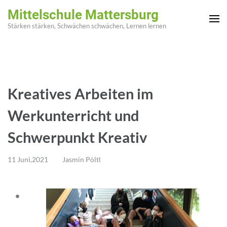
Zum
Mittelschule Mattersburg
Inhalt
Stärken stärken, Schwächen schwächen, Lernen lernen
springen
(Enter
drücken)
Kreatives Arbeiten im
Werkunterricht und
Schwerpunkt Kreativ
11 Juni,2021
Jasmin Pöltl