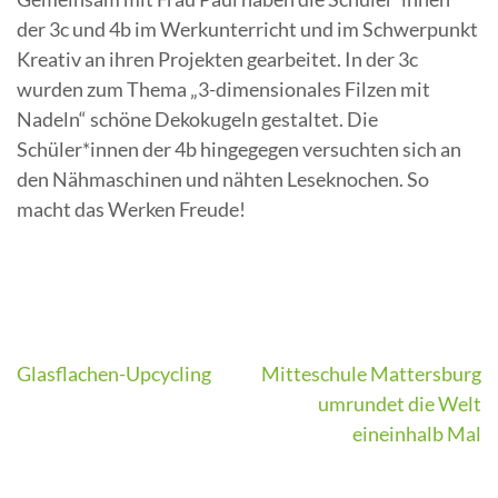
der 3c und 4b im Werkunterricht und im Schwerpunkt
Kreativ an ihren Projekten gearbeitet. In der 3c
wurden zum Thema „3-dimensionales Filzen mit
Nadeln“ schöne Dekokugeln gestaltet. Die
Schüler*innen der 4b hingegegen versuchten sich an
den Nähmaschinen und nähten Leseknochen. So
macht das Werken Freude!
Beitragsnavigation
Glasflachen-Upcycling
Mitteschule Mattersburg
umrundet die Welt
eineinhalb Mal