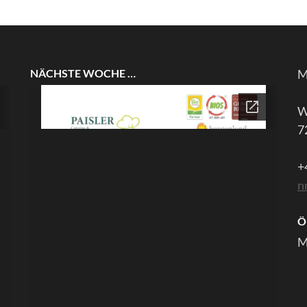
NÄCHSTE WOCHE …
M
W
7
+
n
Ö
M