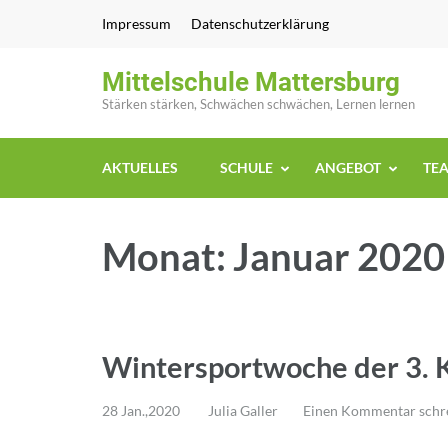
Zum
Impressum
Datenschutzerklärung
Inhalt
springen
Mittelschule Mattersburg
(Enter
Stärken stärken, Schwächen schwächen, Lernen lernen
drücken)
AKTUELLES
SCHULE
ANGEBOT
TE
Monat:
Januar 2020
Wintersportwoche der 3. 
28 Jan.,2020
Julia Galler
Einen Kommentar schr