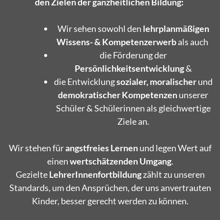
den Zielen der ganzheitlichen Bildung:
Wir sehen sowohl den
lehrplanmäßigen
Wissens- & Kompetenzerwerb
als auch
die Förderung der
Persönlichkeitsentwicklung
&
die Entwicklung
sozialer, moralischer
und
demokratischer
Kompetenzen
unserer
Schüler & Schülerinnen als gleichwertige
Ziele an.
Wir stehen für
angstfreies
Lernen
und legen Wert auf
einen
wertschätzenden
Umgang
.
Gezielte
LehrerInnenfortbildung
zählt zu unseren
Standards, um den Ansprüchen, der uns anvertrauten
Kinder, besser gerecht werden zu können.