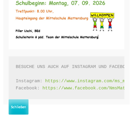
Oktober 2025
September 2025
Juni 2025
Mai 2025
April 2025
BESUCHE UNS AUCH AUF INSTAGRAM UND FACEBOOK!
März 2025
Februar 2025
Instagram: 
https://www.instagram.com/ms_mat
Facebook: 
https://www.facebook.com/NmsMatte
Januar 2025
Dezember 2024
Schließen
November 2024
September 2024