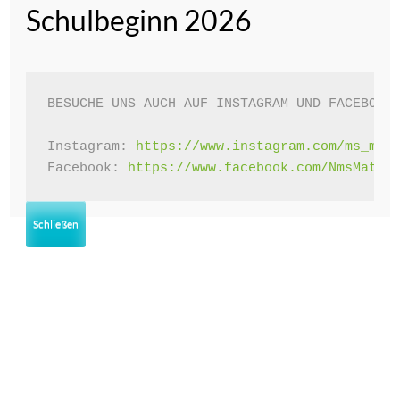
April 2023
Schulbeginn 2026
Februar 2023
Januar 2023
BESUCHE UNS AUCH AUF INSTAGRAM UND FACEBOOK!
Dezember 2022
November 2022
Instagram: 
https://www.instagram.com/ms_mat
Facebook: 
https://www.facebook.com/NmsMatte
Oktober 2022
Juni 2022
Schließen
Mai 2022
April 2022
März 2022
Februar 2022
Januar 2022