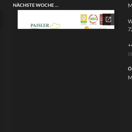
NÄCHSTE WOCHE …
M
W
7
+
n
Ö
M