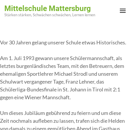
Zum
Mittelschule Mattersburg
Inhalt
Stärken stärken, Schwächen schwächen, Lernen lernen
springen
(Enter
drücken)
Vor 30 Jahren gelang unserer Schule etwas Historisches.
Am 1. Juli 1993 gewann unsere Schülermannschaft, als
letztes burgenländisches Team, mit den Betreuern, dem
ehemaligen Sportlehrer Michael Strodl und unserem
Schulwart vergangener Tage, Franz Lehner, das
Schülerliga-Bundesfinale in St. Johann in Tirol mit 2:1
gegen eine Wiener Mannschaft.
Um dieses Jubiläum gebührend zu feiern und um diese
Zeit nochmals aufleben zu lassen, trafen sich die Helden
von damals zu einem gemütlichen Abend im Gasthaus