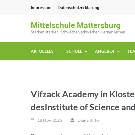
Zum
Impressum
Datenschutzerklärung
Inhalt
springen
Mittelschule Mattersburg
(Enter
Stärken stärken, Schwächen schwächen, Lernen lernen
drücken)
AKTUELLES
SCHULE
ANGEBOT
TE
Vifzack Academy in Klost
desInstitute of Science an
18 Nov.,2025
Diana Riffel