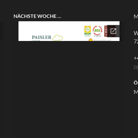
NÄCHSTE WOCHE …
M
W
7
+
n
Ö
M