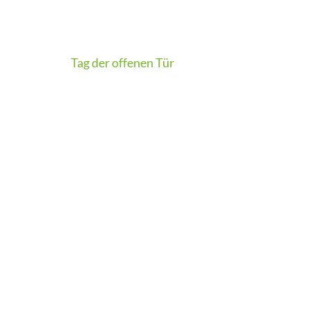
Beitragsnavigation
Tag der offenen Tür