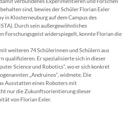
d damit verbundenes Experimentieren und Forschen
behalten sind, bewies der Schüler Florian Exler
my in Klosterneuburg auf dem Campus des
 (ISTA). Durch sein außergewöhnliches
 Forschungsgeist widerspiegelt, konnte Florian die
 mit weiteren 74 Schülerinnen und Schülern aus
alifizieren. Er spezialisierte sich in dieser
ter Science und Robotics“, wo er sich konkret
ogenannten „Andruinos“, widmete. Die
s Ausstatten eines Roboters mit
cht nur die Zukunftsorientierung dieser
ität von Florian Exler.