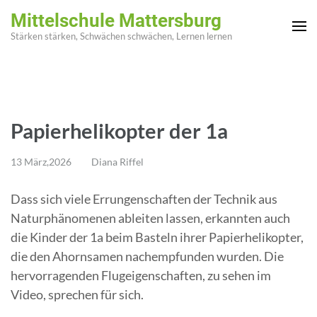
Zum
Mittelschule Mattersburg
Inhalt
Stärken stärken, Schwächen schwächen, Lernen lernen
springen
(Enter
drücken)
Papierhelikopter der 1a
13 März,2026
Diana Riffel
Dass sich viele Errungenschaften der Technik aus
Naturphänomenen ableiten lassen, erkannten auch
die Kinder der 1a beim Basteln ihrer Papierhelikopter,
die den Ahornsamen nachempfunden wurden. Die
hervorragenden Flugeigenschaften, zu sehen im
Video, sprechen für sich.