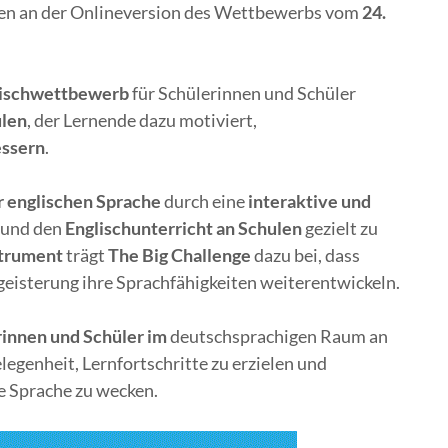
aben an der Onlineversion des Wettbewerbs vom
24.
lischwettbewerb
für Schülerinnen und Schüler
ulen
, der Lernende dazu motiviert,
essern
.
r englischen Sprache
durch eine
interaktive und
 und den
Englischunterricht an Schulen
gezielt zu
strument
trägt
The Big Challenge
dazu bei, dass
eisterung ihre Sprachfähigkeiten weiterentwickeln.
rinnen und Schüler im
deutschsprachigen Raum an
egenheit, Lernfortschritte zu erzielen und
he Sprache zu wecken.