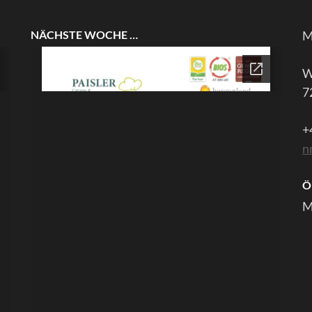
NÄCHSTE WOCHE …
M
W
7
+
n
Ö
M