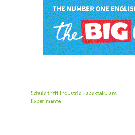
Beitragsnavigation
Schule trifft Industrie – spektakuläre
Experimente