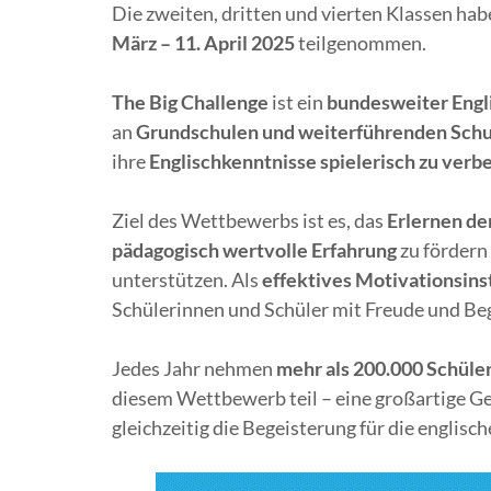
Die zweiten, dritten und vierten Klassen h
März – 11. April 2025
teilgenommen.
The Big Challenge
ist ein
bundesweiter Eng
an
Grundschulen und weiterführenden Sch
ihre
Englischkenntnisse spielerisch zu verb
Ziel des Wettbewerbs ist es, das
Erlernen de
pädagogisch wertvolle Erfahrung
zu fördern
unterstützen. Als
effektives Motivationsin
Schülerinnen und Schüler mit Freude und Beg
Jedes Jahr nehmen
mehr als 200.000 Schüle
diesem Wettbewerb teil – eine großartige Gel
gleichzeitig die Begeisterung für die englisc