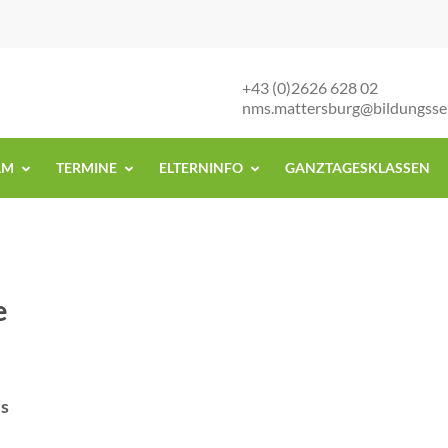
+43 (0)2626 628 02
nms.mattersburg@bildungsse
AM
TERMINE
ELTERNINFO
GANZTAGESKLASSEN
e
ls