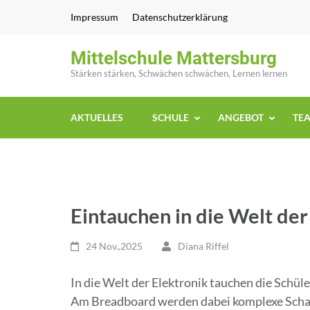
Zum
Impressum
Datenschutzerklärung
Inhalt
springen
Mittelschule Mattersburg
(Enter
Stärken stärken, Schwächen schwächen, Lernen lernen
drücken)
AKTUELLES
SCHULE
ANGEBOT
TE
Eintauchen in die Welt der
24 Nov.,2025
Diana Riffel
In die Welt der Elektronik tauchen die Schü
Am Breadboard werden dabei komplexe Schal