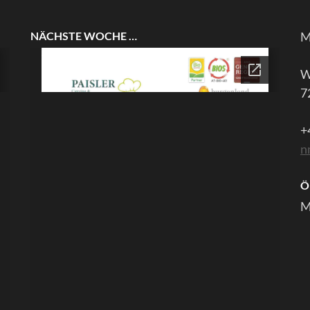
NÄCHSTE WOCHE …
M
W
7
+
n
Ö
M