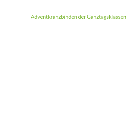
Beitragsnavigation
Adventkranzbinden der Ganztagsklassen