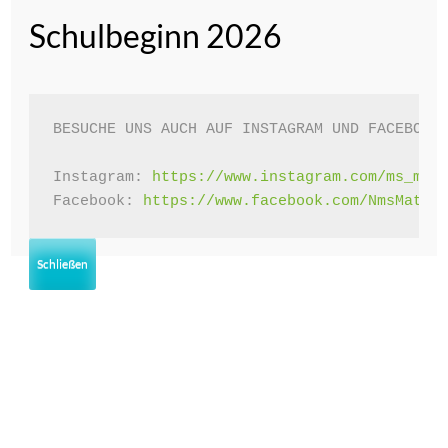
April 2023
Schulbeginn 2026
Februar 2023
Januar 2023
BESUCHE UNS AUCH AUF INSTAGRAM UND FACEBOOK!
Dezember 2022
November 2022
Instagram: 
https://www.instagram.com/ms_mat
Facebook: 
https://www.facebook.com/NmsMatte
Oktober 2022
Juni 2022
Schließen
Mai 2022
April 2022
März 2022
Februar 2022