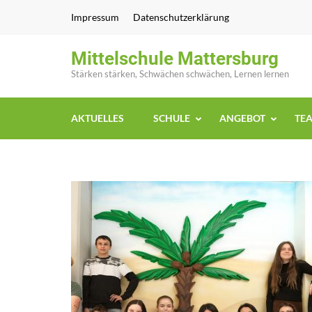
Zum
Impressum
Datenschutzerklärung
Inhalt
springen
Mittelschule Mattersburg
(Enter
Stärken stärken, Schwächen schwächen, Lernen lernen
drücken)
AKTUELLES
SCHULE
ANGEBOT
TE