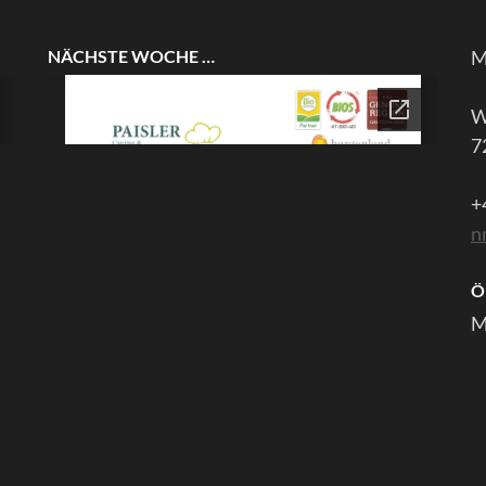
NÄCHSTE WOCHE …
M
W
7
+
n
Ö
M