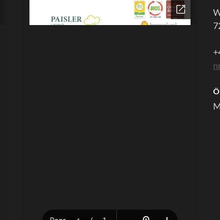
W
7
+
n
Ö
M