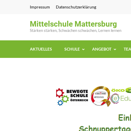
Zum
Impressum
Datenschutzerklärung
Inhalt
springen
Mittelschule Mattersburg
(Enter
Stärken stärken, Schwächen schwächen, Lernen lernen
drücken)
AKTUELLES
SCHULE
ANGEBOT
TE