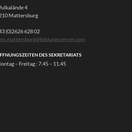
ulkalände 4
210 Mattersburg
43 (0)2626 628 02
ms.mattersburg@bildungsserver.com
FFNUNGSZEITEN DES SEKRETARIATS
ontag – Freitag : 7.45 – 11.45